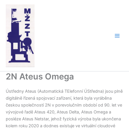
Přeskočit
na
obsah
2N Ateus Omega
Ústředny Ateus (Automatická TElefonní ÚStředna) jsou plně
digitálně řízená spojovací zařízení, která byla vyráběna
českou společností 2N v porevolučním období od 90. let ve
vývojové řadě Ateus 420, Ateus Delta, Ateus Omega a
posléze Ateus Netstar, jehož fyzická výroba byla ukončena
kolem roku 2020 a dodnes existuje ve virtuální cloudové