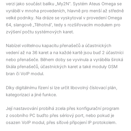
verzi jako součást balíku „My2N“. Systém Ateus Omega se
vyráběl v mnoha provedeních, hlavně pro menší až středně
velké podniky. Na dráze se vyskytoval v provedení Omega
64, slangově „Těhotná“, tedy s rozšiřovacím modulem pro
zvýšení počtu systémových karet.
Nabízel volitelnou kapacitu přenašečů a účastnických
vedení až na 36 karet a na každé kartě jsou buď 2 účastníci
nebo přenašeče. Během doby se vyvinula a vyráběla široká
škála přenašečů, účastnických karet a také moduly GSM
bran či VoIP modul.
Díky digitálnímu řízení si lze určit libovolný číslovací plán,
kategorizaci a jiné funkce.
Její nastavování probíhá zcela přes konfigurační program
z osobního PC buďto přes sériový port, nebo pokud je
osazen VoIP modul, přes síťové připojení IP protokolem.