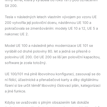
firmy MiTel, která ji vyráběla od roku 1975 pod označením
SX 200.
Tesla v následných letech vlastním vývojem po vzoru UE
200 vytvořila její poloviční dceru, nástěnnou UE 100 a
pokračovala se zmenšováním: modely UE 10 a 12, UE 5 a
nakonec UE 2.
Model UE 100 a následně jeho modernizace UE 101 se
vyráběl od druhé poloviny 80. let a jedná se přesně o
polovinu UE 200. Od UE 200 se liší jen poloviční kapacitou,
software je zcela totožný.
UE 100/101 má plně libovolnou konfiguraci, zasouvají se do
ní řídící, účastnické a přenašečové karty a díky digitálnímu
řízení si lze určit téměř libovolný číslovací plán, kategorizaci
a jiné funkce.
Kdyby se uvažovalo s plným obsazením tak dokáže