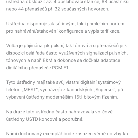
ústředna obsloužit až: 4 obsluhovací stanice, 88 účastníků
nebo 44 přenašečů při 32 současných hovorech.
Ústředna disponuje jak sériovým, tak i paralelním portem
pro nahrávání/stahování konfigurace a výpis tarifikace.
Volba je přijímána jak pulsní, tak tónová a u přenašečů je k
dispozici celá řada často využívaných signalizací pulsních,
tónových a např. E&M a dokonce se dočkala adaptace
digitálního přenašeče PCM E1.
Tyto ústředny mají také svůj vlastní digitální systémový
telefon „MFST“, vycházejíc z kanadských „Superset“, při
vybavení ústředny modernějším 16ti-bitovým řízením.
Na dráze tato ústředna často nahrazovala voličové
ústředny USTD koncové a podružné.
Námi dochovaný exemplář bude zasazen věrně do zbytku