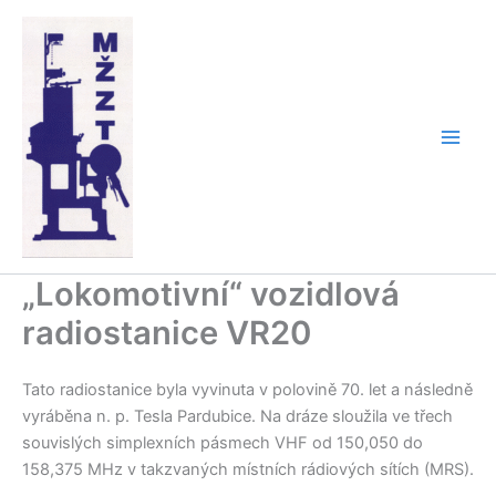
Přeskočit
na
obsah
„Lokomotivní“ vozidlová
radiostanice VR20
Tato radiostanice byla vyvinuta v polovině 70. let a následně
vyráběna n. p. Tesla Pardubice. Na dráze sloužila ve třech
souvislých simplexních pásmech VHF od 150,050 do
158,375 MHz v takzvaných místních rádiových sítích (MRS).