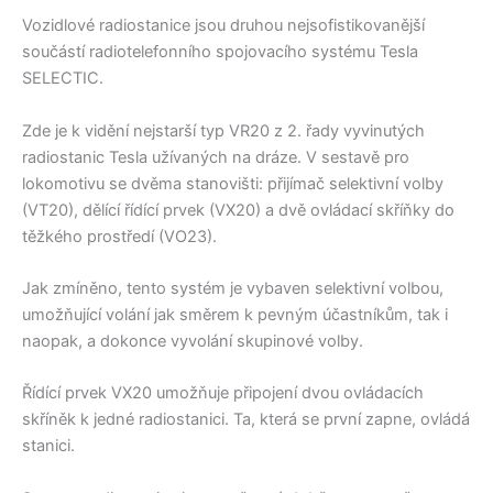
Vozidlové radiostanice jsou druhou nejsofistikovanější
součástí radiotelefonního spojovacího systému Tesla
SELECTIC.
Zde je k vidění nejstarší typ VR20 z 2. řady vyvinutých
radiostanic Tesla užívaných na dráze. V sestavě pro
lokomotivu se dvěma stanovišti: přijímač selektivní volby
(VT20), dělící řídící prvek (VX20) a dvě ovládací skříňky do
těžkého prostředí (VO23).
Jak zmíněno, tento systém je vybaven selektivní volbou,
umožňující volání jak směrem k pevným účastníkům, tak i
naopak, a dokonce vyvolání skupinové volby.
Řídící prvek VX20 umožňuje připojení dvou ovládacích
skříněk k jedné radiostanici. Ta, která se první zapne, ovládá
stanici.