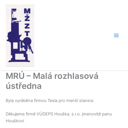
Přeskočit
na
obsah
MRÚ – Malá rozhlasová
ústředna
Byla vyráběna firmou Tesla pro menší stanice.
Děkujeme firmě VÚDEPS Houška, s.r.o. jmenovitě panu
Houškovi