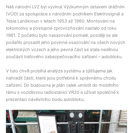
Náš národní LVZ byl vyvinut Výzkumným ústavem drážním
(VÚD) za spolupráce s národním podnikem Elektrosignál a
Tesla Lanškroun v letech 1953 až 1960. Montování na
lokomotivy a postupné zprovozňování nastalo od roku
1961. Z počátku bylo nasazování pomalé, později se ale
podařilo prosadit jeho povinné osazování na všech nových
elektrických vozech a jeho pevná část se stala nedílnou
součástí traťového zabezpečovacího zařízení – autobloku.
V tuto chvíli probíhá analýza systému a zjišťujeme jak
nahradit části, které jsou potřebné k správnému chodu
zařízení. Do budoucna je plán celek umístit do mobilního
rámu s vozidlovou radiostanicí VR20 a užívat společně k
prezentaci návěstního bodu autobloku.