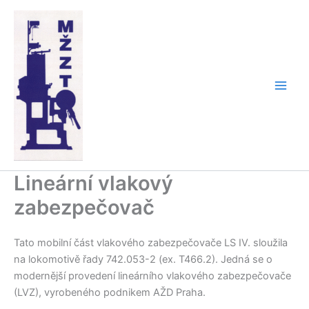
Přeskočit
na
obsah
Lineární vlakový
zabezpečovač
Tato mobilní část vlakového zabezpečovače LS IV. sloužila
na lokomotivě řady 742.053-2 (ex. T466.2). Jedná se o
modernější provedení lineárního vlakového zabezpečovače
(LVZ), vyrobeného podnikem AŽD Praha.